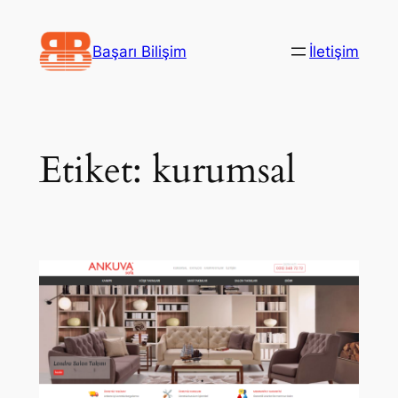
İçeriğe
geç
Başarı Bilişim
İletişim
Etiket:
kurumsal